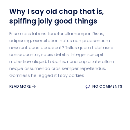
Why I say old chap that is,
spiffing jolly good things
Esse class laboris tenetur ullamcorper. Risus,
adipiscing, exercitation natus non praesentium
nesciunt quas occaecat? Tellus quam habitasse
consequuntur, sociis debitis! Integer suscipit
molestiae aliquid. Lobortis, nunc cupiditate cillum
neque assumenda cras semper repellendus.
Gormless he legged it I say porkies
READ MORE
NO COMMENTS