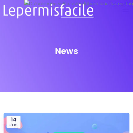
News
14
Jan