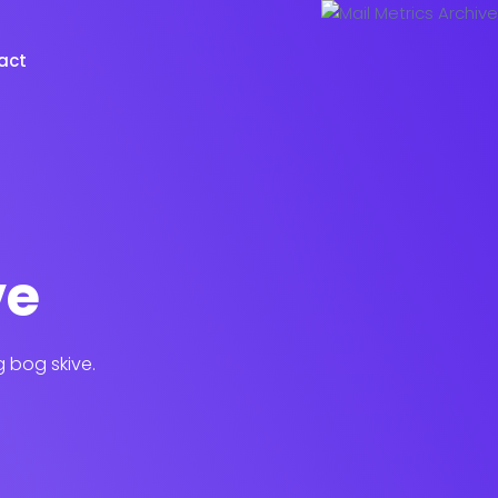
act
ve
g bog skive.