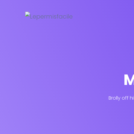
M
Brolly off 