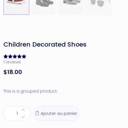
Children Decorated Shoes
1
reviews
Noté
1
5.00
sur 5
$
18.00
basé sur
notation
client
This is a grouped product.
Ajouter au panier