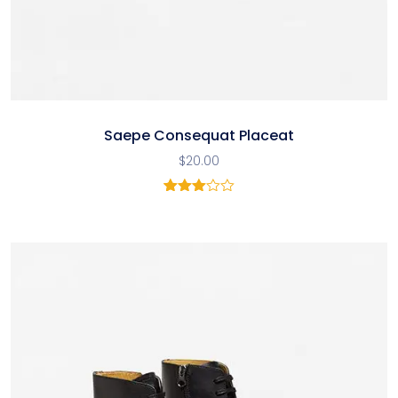
Saepe Consequat Placeat
$
20.00
1
Noté
3.00
sur 5
basé
sur
notation
client