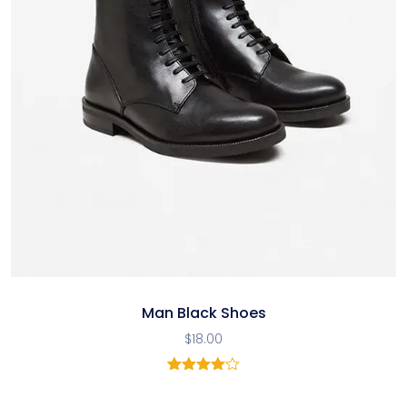
Man Black Shoes
$
18.00
1
Noté
4.00