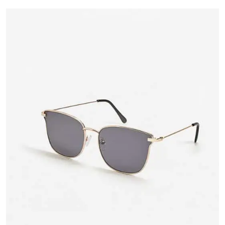
sur 5
basé
sur
notation
client