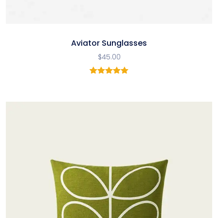
Aviator Sunglasses
$
45.00
1
Noté
5.00
sur 5
basé sur
notation
client