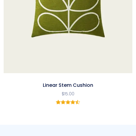
Linear Stem Cushion
$
15.00
2
Noté
4.50
sur 5
basé
sur
notations
client