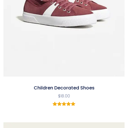
Children Decorated Shoes
$
18.00
1
Noté
5.00
sur 5
basé sur
notation
client