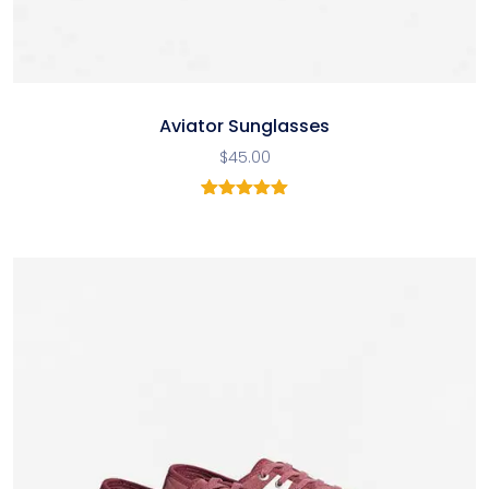
Aviator Sunglasses
$
45.00
1
Noté
5.00
sur 5
basé sur
notation
client