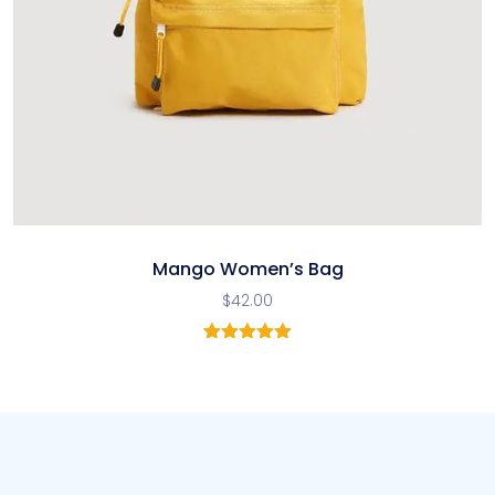
Mango Women’s Bag
$
42.00
1
Noté
5.00
sur 5
basé sur
notation
client