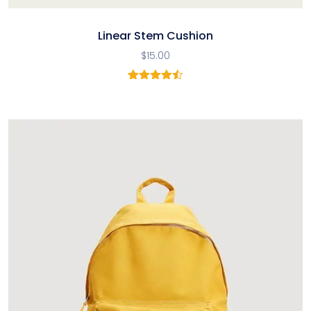
Linear Stem Cushion
$
15.00
2
Noté
4.50
sur 5
basé
sur
notations
client