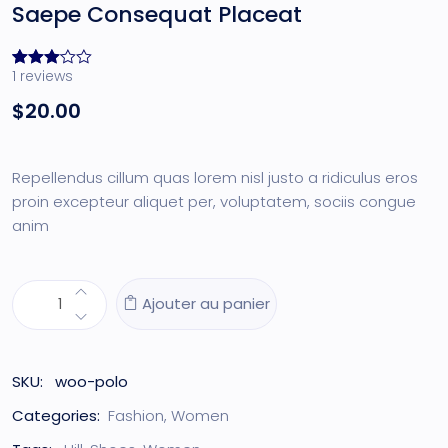
Saepe Consequat Placeat
1
reviews
Noté
1
3.00
$
20.00
sur 5
basé
sur
notation
client
Repellendus cillum quas lorem nisl justo a ridiculus eros
proin excepteur aliquet per, voluptatem, sociis congue
anim
Ajouter au panier
SKU:
woo-polo
Categories:
Fashion
,
Women